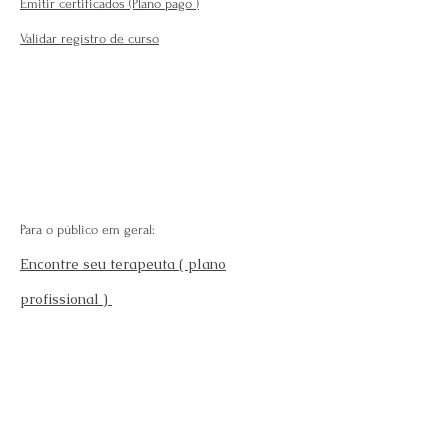
Emitir certificados (Plano pago
)
Validar registro de curso
Para o público em geral:
Encontre seu terapeuta ( plano
profissional )
Fale Conosco
Perguntas Frequentes
Requisitos para se afiliar
Modelo da carteira