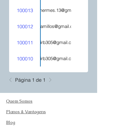
100013
hecatehermes.13@gmail.com
100012
mjcamillos@gmail.com
100011
kelirb305@gmail.com
100010
kelirb305@gmail.com
Página 1 de 1
Quem Somos
Planos & Vantagens
Blog