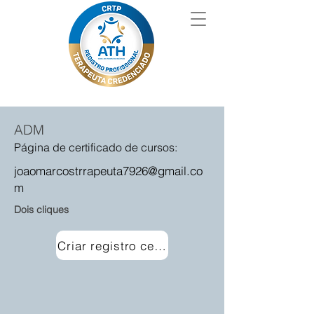
ADM
Página de certificado de cursos:
joaomarcostrrapeuta7926@gmail.co
m
Dois cliques
Criar registro certificado