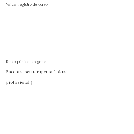
Validar registro de curso
Para o público em geral:
Encontre seu terapeuta ( plano
profissional )
Fale Conosco
Perguntas Frequentes
Requisitos para se afiliar
Modelo da carteira