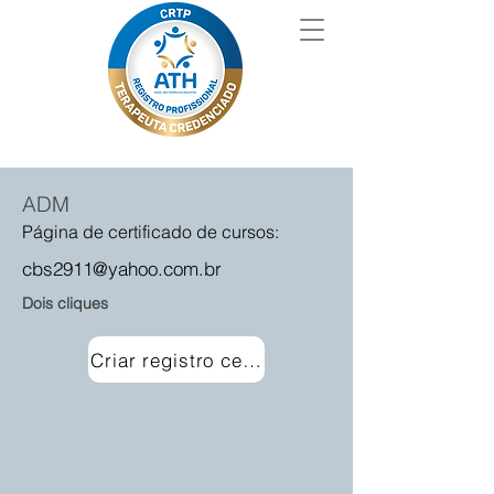
ADM
Página de certificado de cursos:
cbs2911@yahoo.com.br
Dois cliques
Criar registro certificado