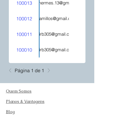
100013
hecatehermes.13@gmail.com
100012
mjcamillos@gmail.com
100011
kelirb305@gmail.com
100010
kelirb305@gmail.com
Página 1 de 1
Quem Somos
Planos & Vantagens
Blog