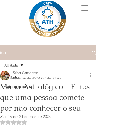
Post
All Posts
Saber Consciente
All Posts
25 de jan. de 2022
3 min de leitura
Mapa Astrológico - Erros
Autoconsciência
que uma pessoa comete
por não conhecer o seu
Atualizado:
24 de mar. de 2023
Avaliado com NaN de 5 estrelas.