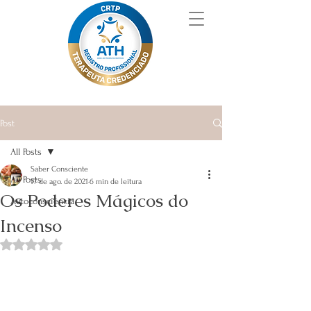
Post
All Posts
Saber Consciente
All Posts
17 de ago. de 2021
6 min de leitura
Os Poderes Mágicos do
Autoconsciência
Incenso
Avaliado com NaN de 5 estrelas.