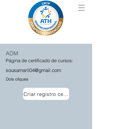
ADM
Página de certificado de cursos:
sousamarli04@gmail.com
Dois cliques
Criar registro certificado