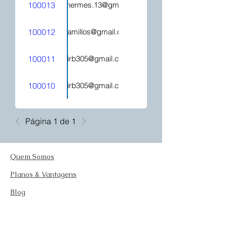
100013
hecatehermes.13@gmail.com
100012
mjcamillos@gmail.com
100011
kelirb305@gmail.com
100010
kelirb305@gmail.com
Página 1 de 1
Quem Somos
Planos & Vantagens
Blog