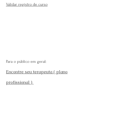
Validar registro de curso
Para o público em geral:
Encontre seu terapeuta ( plano
profissional )
Fale Conosco
Perguntas Frequentes
Requisitos para se afiliar
Modelo da carteira