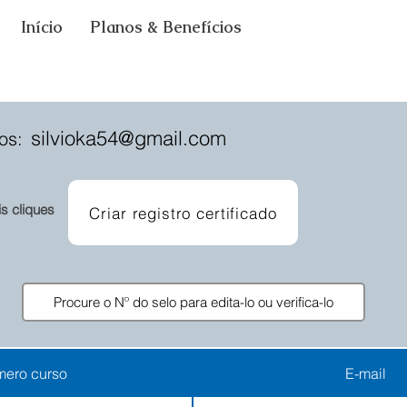
Início
Planos & Benefícios
silvioka54@gmail.com
os:
is cliques
Criar registro certificado
ero curso
E-mail