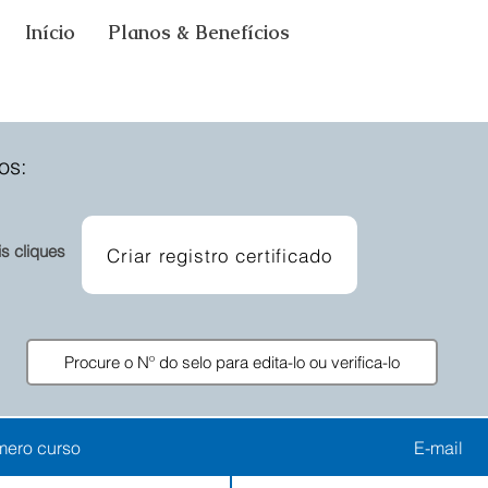
Início
Planos & Benefícios
os:
is cliques
Criar registro certificado
ero curso
E-mail