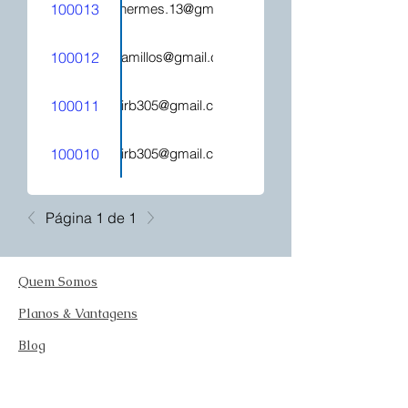
100013
hecatehermes.13@gmail.com
100012
mjcamillos@gmail.com
100011
kelirb305@gmail.com
100010
kelirb305@gmail.com
Página 1 de 1
Quem Somos
Planos & Vantagens
Blog