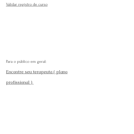
Validar registro de curso
Para o público em geral:
Encontre seu terapeuta ( plano
profissional )
Fale Conosco
Perguntas Frequentes
Requisitos para se afiliar
Modelo da carteira