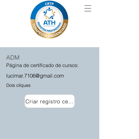
ADM
Página de certificado de cursos:
lucimar.7106@gmail.com
Dois cliques
Criar registro certificado