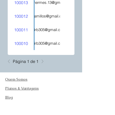
100013
hecatehermes.13@gmail.com
100012
mjcamillos@gmail.com
100011
kelirb305@gmail.com
100010
kelirb305@gmail.com
Página 1 de 1
Quem Somos
Planos & Vantagens
Blog