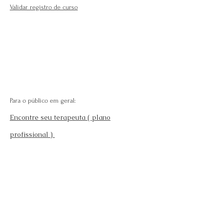
Validar registro de curso
Para o público em geral:
Encontre seu terapeuta ( plano
profissional )
Fale Conosco
Perguntas Frequentes
Requisitos para se afiliar
Modelo da carteira