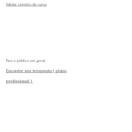
Validar registro de curso
Para o público em geral:
Encontre seu terapeuta ( plano
profissional )
Fale Conosco
Perguntas Frequentes
Requisitos para se afiliar
Modelo da carteira