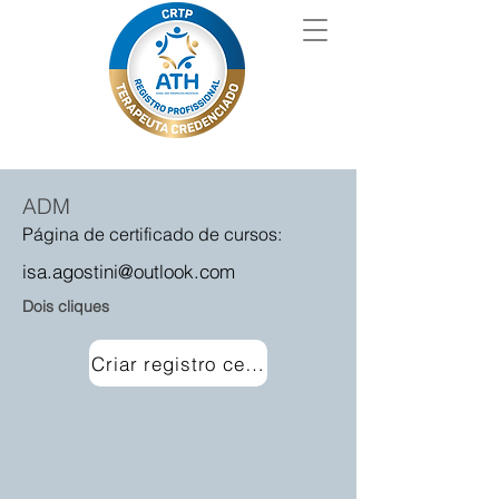
ADM
Página de certificado de cursos:
isa.agostini@outlook.com
Dois cliques
Criar registro certificado