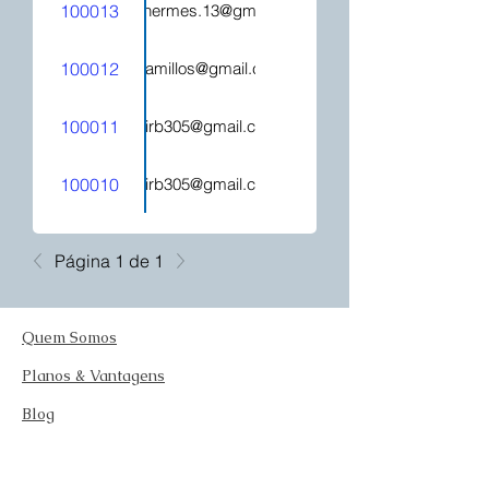
100013
hecatehermes.13@gmail.com
100012
mjcamillos@gmail.com
100011
kelirb305@gmail.com
100010
kelirb305@gmail.com
Página 1 de 1
Quem Somos
Planos & Vantagens
Blog