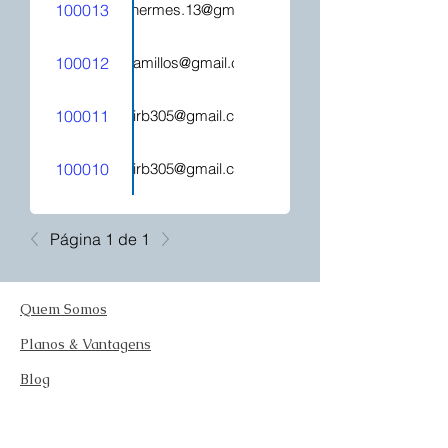
100013
hecatehermes.13@gmail.com
100012
mjcamillos@gmail.com
100011
kelirb305@gmail.com
100010
kelirb305@gmail.com
Página 1 de 1
Quem Somos
Planos & Vantagens
Blog