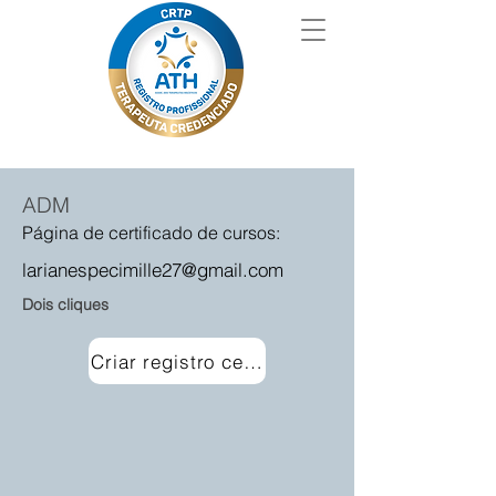
ADM
Página de certificado de cursos:
larianespecimille27@gmail.com
Dois cliques
Criar registro certificado