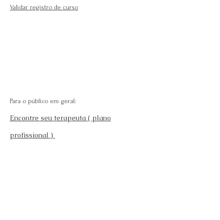
Validar registro de curso
Para o público em geral:
Encontre seu terapeuta ( plano
profissional )
Fale Conosco
Perguntas Frequentes
Requisitos para se afiliar
Modelo da carteira