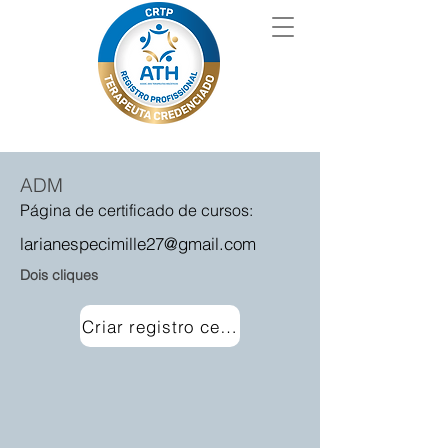
ADM
Página de certificado de cursos:
larianespecimille27@gmail.com
Dois cliques
Criar registro certificado