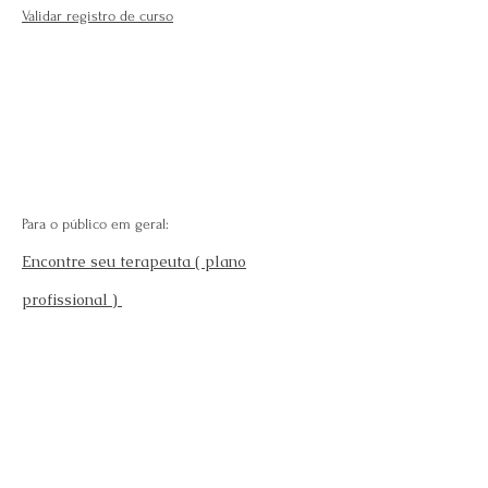
Validar registro de curso
Para o público em geral:
Encontre seu terapeuta ( plano
profissional )
Fale Conosco
Perguntas Frequentes
Requisitos para se afiliar
Modelo da carteira