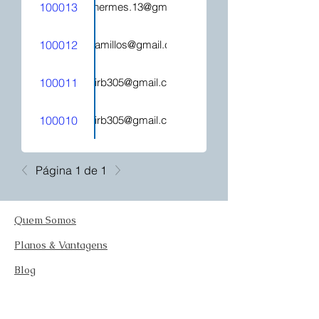
100013
hecatehermes.13@gmail.com
100012
mjcamillos@gmail.com
100011
kelirb305@gmail.com
100010
kelirb305@gmail.com
Página 1 de 1
Quem Somos
Planos & Vantagens
Blog