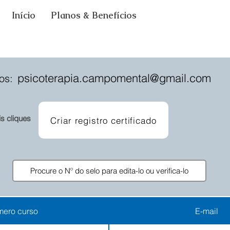
Início
Planos & Benefícios
psicoterapia.campomental@gmail.com
os:
is cliques
Criar registro certificado
ero curso
E-mail