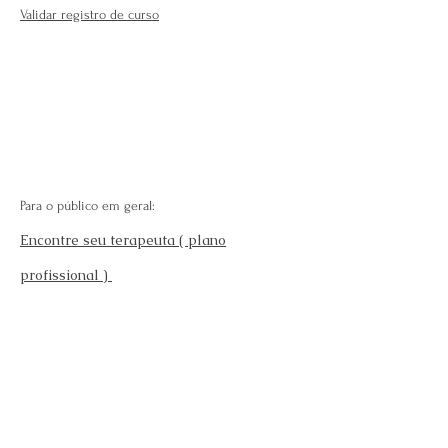
Validar registro de curso
Para o público em geral:
Encontre seu terapeuta ( plano
profissional )
Fale Conosco
Perguntas Frequentes
Requisitos para se afiliar
Modelo da carteira