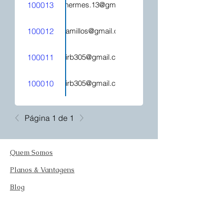
100013
hecatehermes.13@gmail.com
100012
mjcamillos@gmail.com
100011
kelirb305@gmail.com
100010
kelirb305@gmail.com
Página 1 de 1
Quem Somos
Planos & Vantagens
Blog