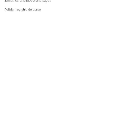
Emitir certificados (Plano pago
)
Validar registro de curso
Para o público em geral:
Encontre seu terapeuta ( plano
profissional )
Fale Conosco
Perguntas Frequentes
Requisitos para se afiliar
Modelo da carteira