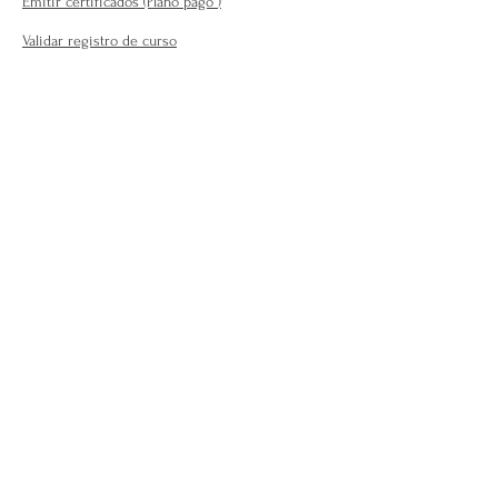
Emitir certificados (Plano pago
)
Validar registro de curso
Para o público em geral:
Encontre seu terapeuta ( plano
profissional )
Fale Conosco
Perguntas Frequentes
Requisitos para se afiliar
Modelo da carteira