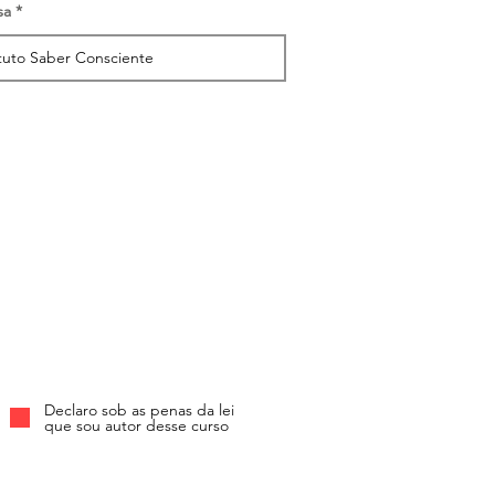
sa
Declaro sob as penas da lei
que sou autor desse curso