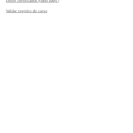
Emitir certificados (Plano pago
)
Validar registro de curso
Para o público em geral:
Encontre seu terapeuta ( plano
profissional )
Fale Conosco
Perguntas Frequentes
Requisitos para se afiliar
Modelo da carteira