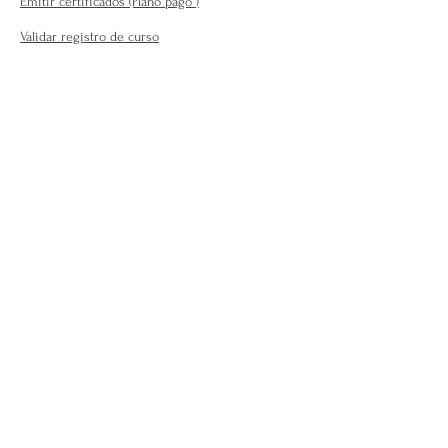
Emitir certificados (Plano pago
)
Validar registro de curso
Para o público em geral:
Encontre seu terapeuta ( plano
profissional )
Fale Conosco
Perguntas Frequentes
Requisitos para se afiliar
Modelo da carteira