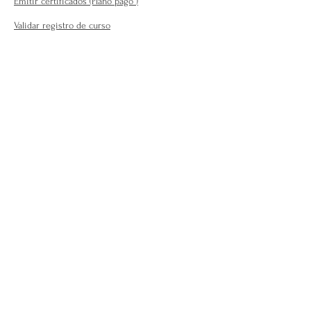
Emitir certificados (Plano pago
)
Validar registro de curso
Para o público em geral:
Encontre seu terapeuta ( plano
profissional )
Fale Conosco
Perguntas Frequentes
Requisitos para se afiliar
Modelo da carteira