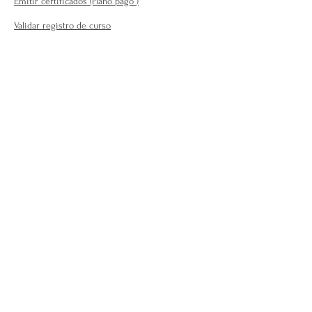
Emitir certificados (Plano pago
)
Validar registro de curso
Para o público em geral:
Encontre seu terapeuta ( plano
internacional )
Fale Conosco
Perguntas Frequentes
Requisitos para se afiliar
Modelo da carteira