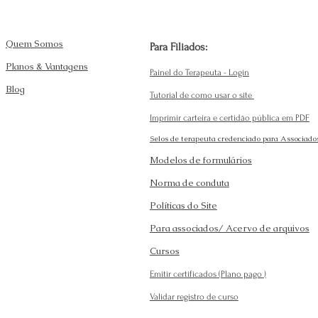
Quem Somos
Para Filiados:
Planos & Vantagens
Painel do Terapeuta - Login
Blog
Tutorial de como usar o site
Imprimir carteira e certidão pública em PDF
Selos de terapeuta credenciado para Associado
Modelos de formulários
Norma de conduta
Políticas do Site
Para associados/ Acervo de arquivos
Cursos
Emitir certificados (Plano pago
)
Validar registro de curso