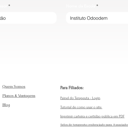
ssor
Nome da Escola
Quem Somos
Para Filiados:
Planos & Vantagens
Painel do Terapeuta - Login
Blog
Tutorial de como usar o site
Imprimir carteira e certidão pública em PDF
Selos de terapeuta credenciado para Associado