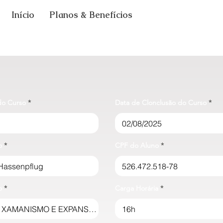
Início
Planos & Benefícios
 do Curso
Data de Clonclusão do Curso
o
CPF do Aluno
o
Carga Horária