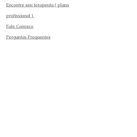
Encontre seu terapeuta ( plano
profissional )
Fale Conosco
Perguntas Frequentes
Requisitos para se afiliar
Modelo da carteira
Afilie-se
Fazer teste emocional gratuito
Endereço: Rua Caracaxa 532 Vila Gustavo São
Paulo - SP