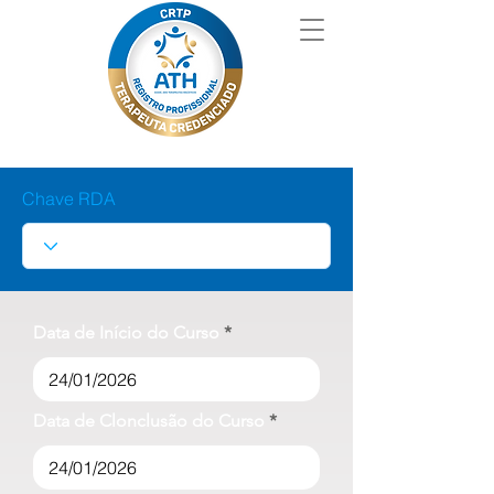
Chave RDA
Data de Início do Curso
Data de Clonclusão do Curso