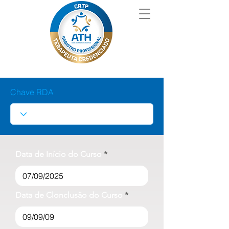
Chave RDA
Data de Início do Curso
Data de Clonclusão do Curso