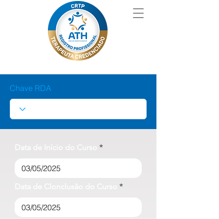
Chave RDA
Data de Início do Curso
Data de Clonclusão do Curso