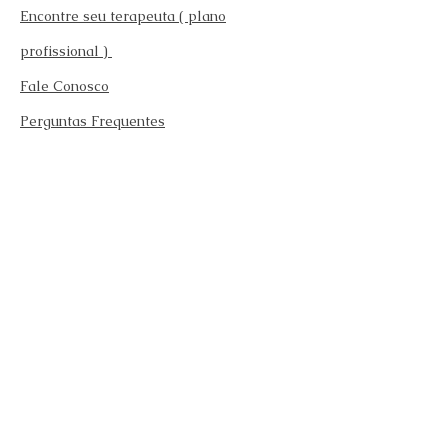
Encontre seu terapeuta ( plano
profissional )
Fale Conosco
Perguntas Frequentes
Requisitos para se afiliar
Modelo da carteira
Afilie-se
Fazer teste emocional gratuito
Endereço: Rua Caracaxa 532 Vila Gustavo São
Paulo - SP