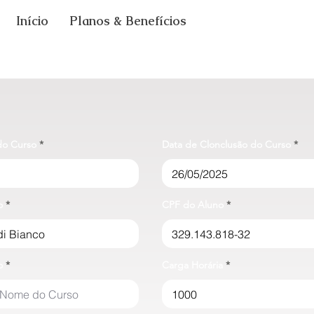
Início
Planos & Benefícios
 do Curso
Data de Clonclusão do Curso
o
CPF do Aluno
o
Carga Horária