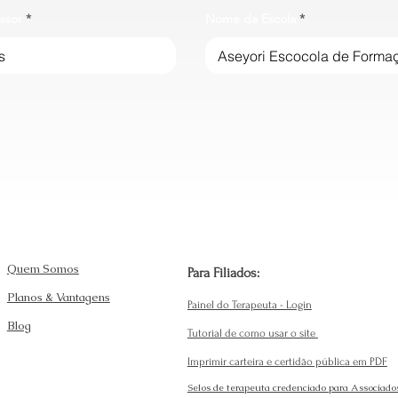
ssor
Nome da Escola
Quem Somos
Para Filiados:
Planos & Vantagens
Painel do Terapeuta - Login
Blog
Tutorial de como usar o site
Imprimir carteira e certidão pública em PDF
Selos de terapeuta credenciado para Associado