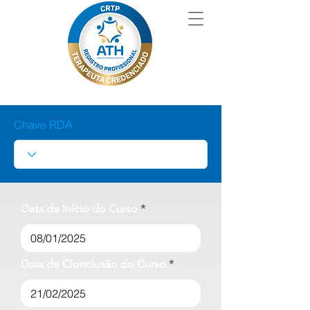
Chave RDA
Data de Início do Curso
Data de Clonclusão do Curso