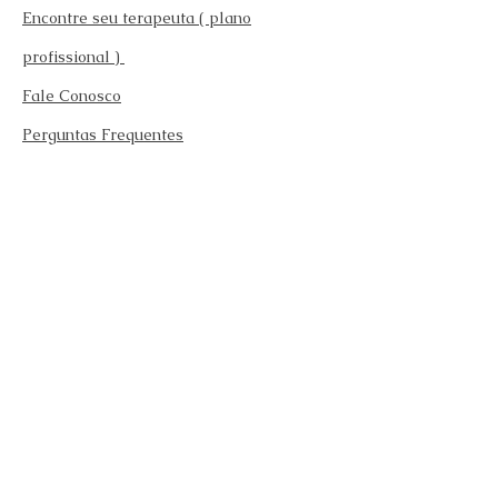
Encontre seu terapeuta ( plano
profissional )
Fale Conosco
Perguntas Frequentes
Requisitos para se afiliar
Modelo da carteira
Afilie-se
Fazer teste emocional gratuito
Endereço: Rua Caracaxa 532 Vila Gustavo São
Paulo - SP