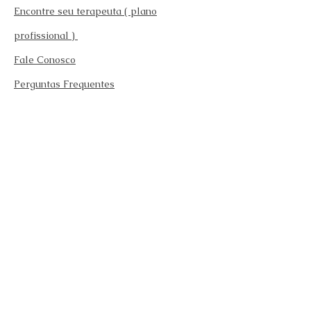
Encontre seu terapeuta ( plano
profissional )
Fale Conosco
Perguntas Frequentes
Requisitos para se afiliar
Modelo da carteira
Afilie-se
Fazer teste emocional gratuito
Endereço: Rua Caracaxa 532 Vila Gustavo São
Paulo - SP