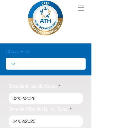
Chave RDA
Data de Início do Curso
Data de Clonclusão do Curso