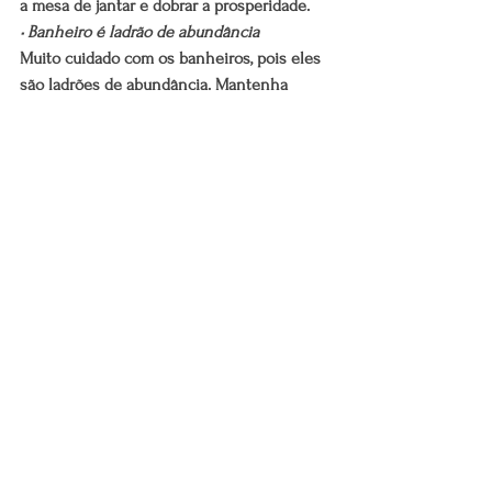
a mesa de jantar e dobrar a prosperidade.
• Banheiro é ladrão de abundância
Muito cuidado com os banheiros, pois eles 
são ladrões de abundância. Mantenha 
sempre a porta do banheiro fechada e a 
tampa do vaso sanitário abaixada. Já ira 
ajudar bastante.
• Cuidado com vazamentos
Fique de olho nos canos. Vazamentos de 
água podem significar abundância 
escapando. Tanto os canos que abastecem 
a casa como os canos internos devem ser 
verificados. Se encontrar vazamento, 
conserte imediatamente.
(Fonte: Feng Shui, de Franco Guizeti)
Aprenda sobre Feng shui e outras técnicas 