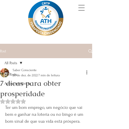
Post
All Posts
Saber Consciente
All Posts
20 de dez. de 2022
7 min de leitura
7 dicas para obter
Autoconsciência
prosperidade
Avaliado com NaN de 5 estrelas.
Ter um bom emprego, um negócio que vai 
bem e ganhar na loteria ou no bingo é um 
bom sinal de que sua vida está próspera.