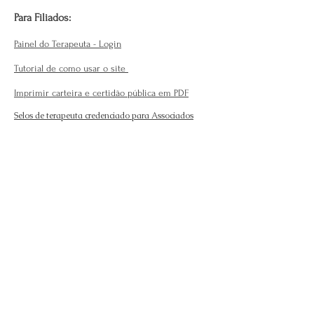
Para Filiados:
Painel do Terapeuta - Login
Tutorial de como usar o site
Imprimir carteira e certidão pública em PDF
Selos de terapeuta credenciado para Associados
Modelos de formulários
Norma de conduta
Políticas do Site
Para associados/ Acervo de arquivos
Cursos
Emitir certificados (Plano pago
)
Validar registro de curso