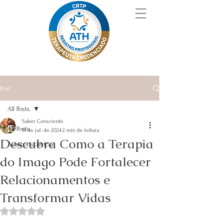
Post
All Posts
Saber Consciente
All Posts
11 de jul. de 2024
2 min de leitura
Descubra Como a Terapia
Autoconsciência
do Imago Pode Fortalecer
Relacionamentos e
Transformar Vidas
Avaliado com NaN de 5 estrelas.