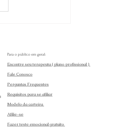
tunidades no
cente Mercado de
pias Alternativas
Para o público em geral:
Encontre seu terapeuta ( plano profissional )
Fale Conosco
Perguntas Frequentes
Requisitos para se afiliar
s
Modelo da carteira
Afilie-se
Fazer teste emocional gratuito