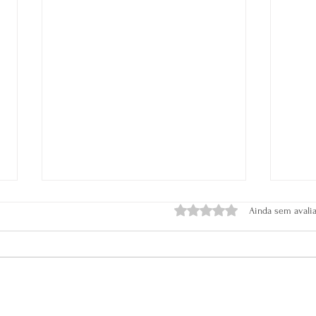
Avaliado com 0 de 5 estrela
Ainda sem avali