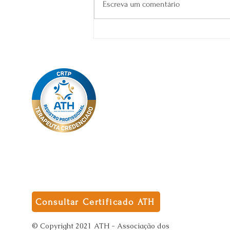
Avaliação Ansiedade
Escreva um comentário
Online: Teste de Ansiedade
Online - Como Funciona e
seus Benefícios
Consultar Certificado ATH
© Copyright 2021 ATH - Associação dos