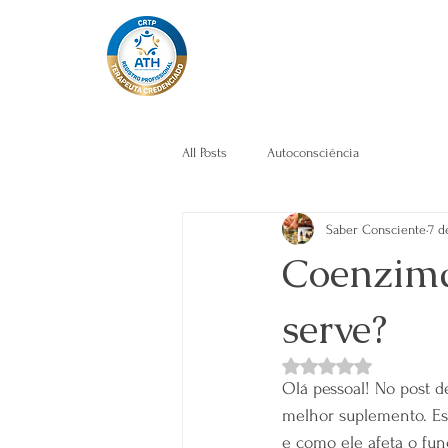
All Posts
Autoconsciência
Saber Consciente
7 d
Coenzima
serve?
Avaliado com NaN de 
Olá pessoal! No post d
melhor suplemento. Es
e como ele afeta o fu