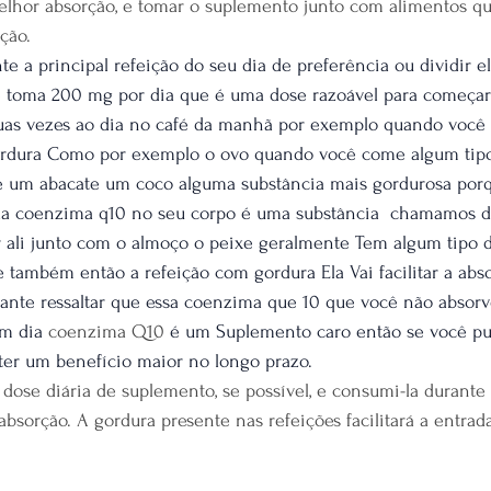
lhor absorção, e tomar o suplemento junto com alimentos 
ção.
te a principal refeição do seu dia de preferência ou dividir 
 toma 200 mg por dia que é uma dose razoável para começar
uas vezes ao dia no café da manhã por exemplo quando você
ordura Como por exemplo o ovo quando você come algum tip
um abacate um coco alguma substância mais gordurosa porq
a da coenzima q10 no seu corpo é uma substância  chamamos de
ali junto com o almoço o peixe geralmente Tem algum tipo 
ambém então a refeição com gordura Ela Vai facilitar a abso
ante ressaltar que essa coenzima que 10 que você não absorver
m dia 
coenzima Q10
 é um Suplemento caro então se você pu
 ter um benefício maior no longo prazo.
 dose diária de suplemento, se possível, e consumi-la durante 
absorção. A gordura presente nas refeições facilitará a entra