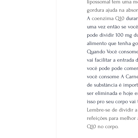
lipossomal tem uma me
gordura ajuda na absor
A 
coenzima Q10 
duran
uma vez então se você
pode dividir 100 mg d
alimento que tenha g
Quando Você consome 
vai facilitar a entrad
você pode pode comer 
você consome A Carne t
de substância é import
ser eliminada e hoje e
isso pro seu corpo vai
Lembre-se de dividir a
refeições para melhor 
Q10 no corpo.