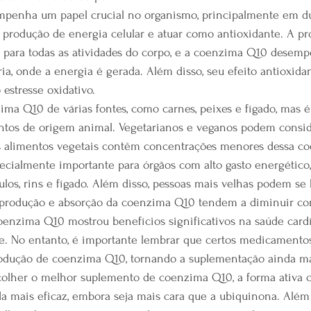
penha um papel crucial no organismo, principalmente em du
 produção de energia celular e atuar como antioxidante. A p
 para todas as atividades do corpo, e a coenzima Q10 desem
ia, onde a energia é gerada. Além disso, seu efeito antioxida
 estresse oxidativo.
ma Q10 de várias fontes, como carnes, peixes e fígado, mas é
tos de origem animal. Vegetarianos e veganos podem consid
s alimentos vegetais contêm concentrações menores dessa c
cialmente importante para órgãos com alto gasto energético
ulos, rins e fígado. Além disso, pessoas mais velhas podem se 
 produção e absorção da coenzima Q10 tendem a diminuir co
enzima Q10 mostrou benefícios significativos na saúde cardí
te. No entanto, é importante lembrar que certos medicamentos
odução de coenzima Q10, tornando a suplementação ainda mai
colher o melhor suplemento de coenzima Q10, a forma ativa
a mais eficaz, embora seja mais cara que a ubiquinona. Além 