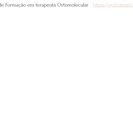
e Formação em terapeuta Ortomolecular   
https://go.hotmar