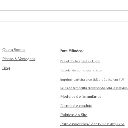
Estratégias para Melhorar a
Opor
Autoestima com um
Cres
Terapeuta: Guia para a
Tera
Melhoria da Autoestima
Quem Somos
Para Filiados:
Planos & Vantagens
Painel do Terapeuta - Login
Blog
Tutorial de como usar o site
Imprimir carteira e certidão pública em PDF
Selos de terapeuta credenciado para Associado
Modelos de formulários
Norma de conduta
Políticas do Site
Para associados/ Acervo de arquivos