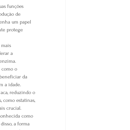
as funções 
rodução de 
penha um papel 
nte protege 
 mais 
erar a 
oenzima.
, como o 
beneficiar da 
m a idade.
aca, reduzindo o 
, como estatinas, 
s crucial.
 conhecida como 
disso, a forma 