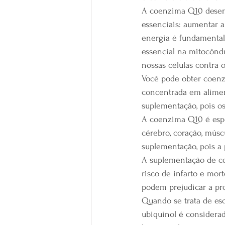
A coenzima Q10 desem
essenciais: aumentar a
energia é fundamental
essencial na mitocôndr
nossas células contra o
Você pode obter coenzi
concentrada em alimen
suplementação, pois o
A coenzima Q10 é espe
cérebro, coração, músc
suplementação, pois a
A suplementação de co
risco de infarto e mor
podem prejudicar a pr
Quando se trata de es
ubiquinol é considerad