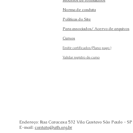
Modelos de formulários
Norma de conduta
Políticas do Site
Para associados/ Acervo de arquivos
Cursos
Emitir certificados (Plano pago
)
Validar registro de curso
Endereço: Rua Caracaxa 532 Vila Gustavo São Paulo - SP
E-mail:
contato@ath.org.br