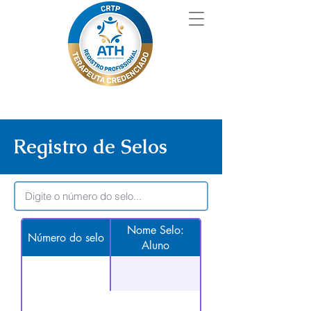
Registro de Selos
Nome Selo:
Número do selo
Aluno