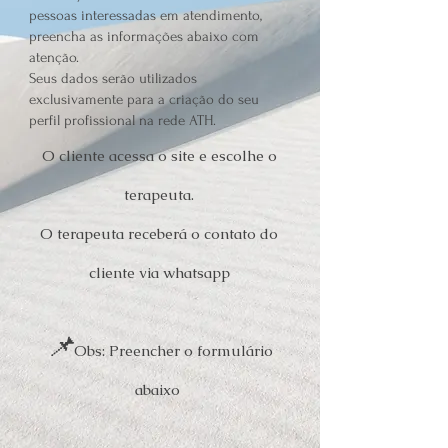
pessoas interessadas em atendimento,
preencha as informações abaixo com
atenção.
Seus dados serão utilizados
exclusivamente para a criação do seu
perfil profissional na rede ATH.
O cliente acessa o site e escolhe o
terapeuta.
O terapeuta receberá o contato do
cliente via whatsapp
📌
Obs: Preencher o formulário
abaixo